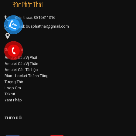
Điện thoại: 0816811316
Email:
buaphatthai@gmail.com
Sản phẩm
Amulet Các Vị Phật
Amulet Các Vị Thần
Amulet Cầu Tài Lộc
Rian - Locket Thánh Tăng
Tượng Thờ
Loop Om
Takrut
Yant Phép
THEO DÕI