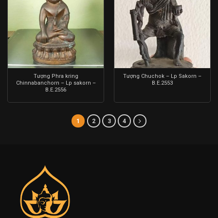
Tượng Phra kring
Tượng Chuchok – Lp Sakorn –
Chinnabanchorn – Lp sakorn –
B.E.2553
B.E.2556
1
2
3
4