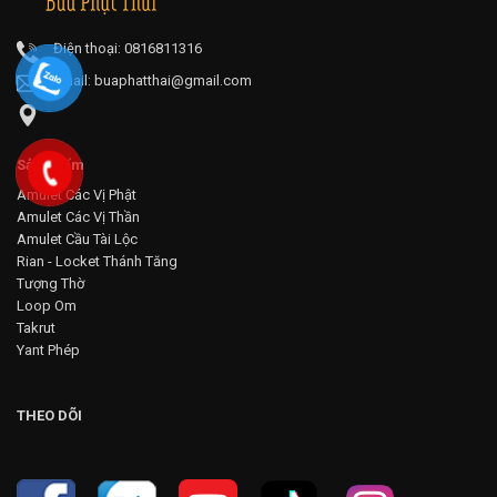
Điện thoại: 0816811316
Email:
buaphatthai@gmail.com
Sản phẩm
Amulet Các Vị Phật
Amulet Các Vị Thần
Amulet Cầu Tài Lộc
Rian - Locket Thánh Tăng
Tượng Thờ
Loop Om
Takrut
Yant Phép
THEO DÕI