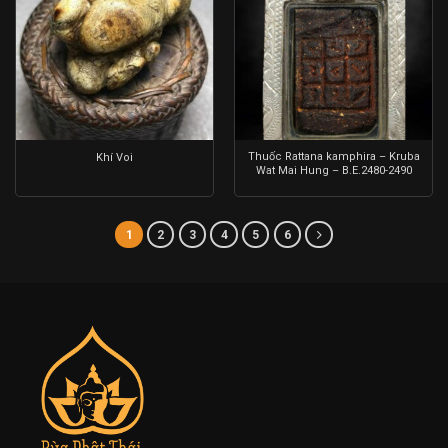
Thuốc Rattana kamphira – Kruba
Khí Voi
Wat Mai Hung – B.E.2480-2490
1
2
3
4
5
6