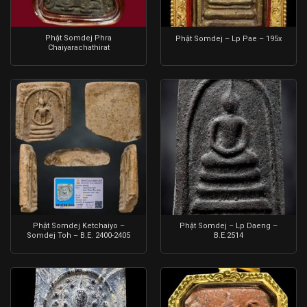
Phật Somdej Phra
Phật Somdej – Lp Pae – 195x
Chaiyarachathirat
Phật Somdej Ketchaiyo –
Phật Somdej – Lp Daeng –
Somdej Toh – B.E. 2400-2405
B.E.2514