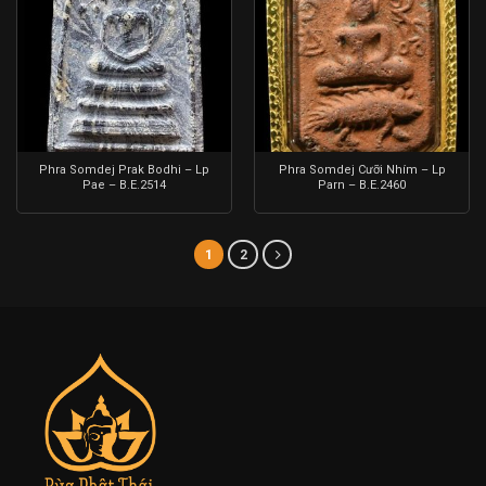
Phra Somdej Prak Bodhi – Lp
Phra Somdej Cưỡi Nhím – Lp
Pae – B.E.2514
Parn – B.E.2460
1
2