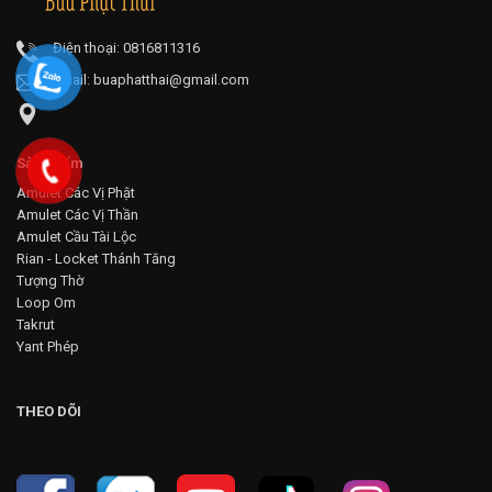
Điện thoại: 0816811316
Email:
buaphatthai@gmail.com
Sản phẩm
Amulet Các Vị Phật
Amulet Các Vị Thần
Amulet Cầu Tài Lộc
Rian - Locket Thánh Tăng
Tượng Thờ
Loop Om
Takrut
Yant Phép
THEO DÕI