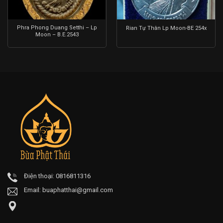
Phra Phong Duang Setthi – Lp
Rian Tự Thân Lp Moon-BE 254x
Moon – B.E.2543
Điện thoại: 0816811316
Email:
buaphatthai@gmail.com