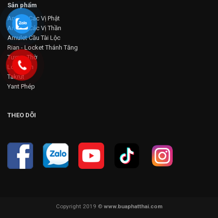
Sản phẩm
Amulet Các Vị Phật
Amulet Các Vị Thần
Amulet Cầu Tài Lộc
Rian - Locket Thánh Tăng
Tượng Thờ
Loop Om
Takrut
Yant Phép
THEO DÕI
Copyright 2019 ©
www.buaphatthai.com