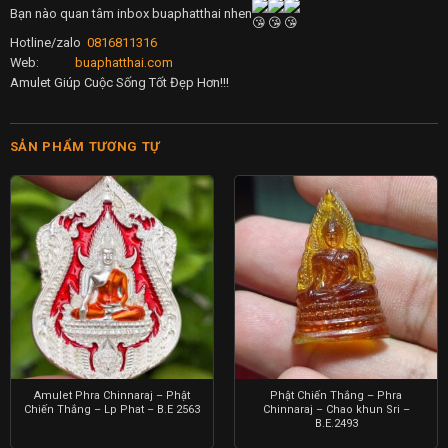
Bạn nào quan tâm inbox buaphatthai nhen
Hotline/zalo
0816811316
Web:
buaphatthai.com
Amulet Giúp Cuộc Sống Tốt Đẹp Hơn!!!
SẢN PHẨM TƯƠNG TỰ
Amulet Phra Chinnaraj – Phật
Phật Chiến Thắng – Phra
Chiến Thắng – Lp Phat – B.E 2563
Chinnaraj – Chao khun Sri –
B.E.2493