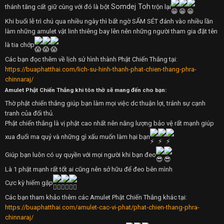
Somdej Toh
thánh tăng cất giữ cùng với đó là bột
trộn lại
Khi buổi lễ trì chú qua nhiều ngày thì bất ngờ SẤM SÉT đánh vào nhiều lần
làm những amulet vật linh thiêng bay lên nên những người tham gia đặt tên
là tia chớp
Các bạn đọc thêm về lịch sử hình thành Phật Chiến Thắng tại:
https://buaphatthai.com/lich-su-hinh-thanh-phat-chien-thang-phra-
chinnaraj/
Amulet Phật Chiến Thắng khi tôn thờ sẽ mang đến cho bạn:
Thờ phật chiến thắng giúp bạn làm mọi việc dc thuận lợi, tránh sự cạnh
tranh của đối thủ.
Phật chiến thắng là vị phật cao nhất nên năng lượng bảo vệ rất mạnh giúp
xua đuổi ma quỷ và những gì xấu muốn làm hại bạn
Giúp bạn luôn có uy quyền với mọi người khi bạn đeo
Là 1 phật mạnh rất tốt ai cũng nên sở hữu để đeo bên mình
Cực kỳ hiếm gặp
Các bạn tham khảo thêm các Amulet Phật Chiến Thắng khác tại:
https://buaphatthai.com/amulet-cac-vi-phat/phat-chien-thang-phra-
chinnaraj/