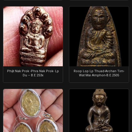
Phật Nak Prok -Phra Nak Prok- Lp
Roop Lop Lp Thuad-Archan Tim-
Du – B.E 253x
Wat Mai Amphon-B.E.2505