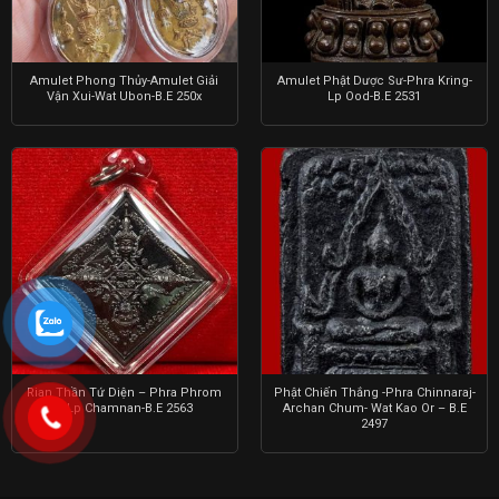
Amulet Phong Thủy-Amulet Giải
Amulet Phật Dược Sư-Phra Kring-
Vận Xui-Wat Ubon-B.E 250x
Lp Ood-B.E 2531
Rian Thần Tứ Diện – Phra Phrom
Phật Chiến Thắng -Phra Chinnaraj-
– Lp Chamnan-B.E 2563
Archan Chum- Wat Kao Or – B.E
2497