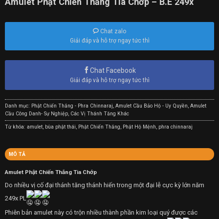
Amulet Phật Chiến Thắng Tia Chớp – B.E 249x
Chat zalo
Giải đáp và hỗ trợ ngay tức thì
Chat Facebook
Giải đáp và hỗ trợ ngay tức thì
Danh mục:
Phật Chiến Thắng - Phra Chinnaraj
,
Amulet Cầu Bảo Hộ - Uy Quyền
,
Amulet
Cầu Công Danh- Sự Nghiệp
,
Các Vị Thánh Tăng Khác
Từ khóa:
amulet
,
bùa phật thái
,
Phật Chiến Thắng
,
Phật Hộ Mệnh
,
phra chinnaraj
MÔ TẢ
Amulet Phật Chiến Thắng Tia Chớp
Do nhiều vị cố đại thánh tăng thánh hiến trong một đại lễ cực kỳ lớn năm
249x PL
Phiên bản amulet này có trộn nhiều thành phần kim loại quý được các