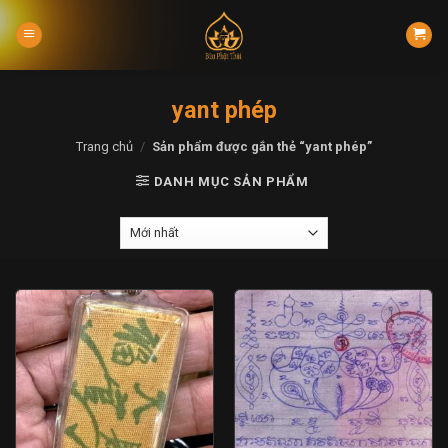
Skip
to
content
yant phép
Trang chủ
/
Sản phẩm được gắn thẻ “yant phép”
DANH MỤC SẢN PHẨM