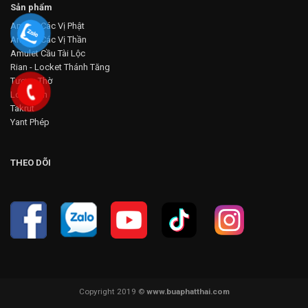
Sản phẩm
Amulet Các Vị Phật
Amulet Các Vị Thần
Amulet Cầu Tài Lộc
Rian - Locket Thánh Tăng
Tượng Thờ
Loop Om
Takrut
Yant Phép
THEO DÕI
Copyright 2019 ©
www.buaphatthai.com