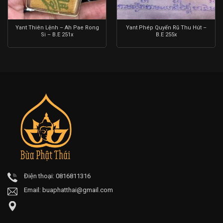
Yant Thiên Lệnh – Ah Pae Rong
Yant Phép Quyến Rũ Thu Hút –
Si – B.E 251x
B.E 255x
Điện thoại: 0816811316
Email:
buaphatthai@gmail.com