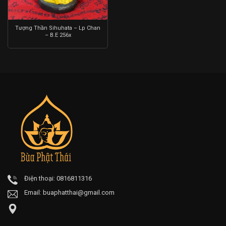
Tượng Thần Sihuhata – Lp Chan
– B.E 256x
Điện thoại: 0816811316
Email:
buaphatthai@gmail.com