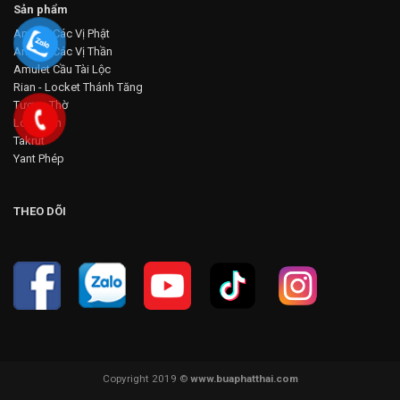
Sản phẩm
Amulet Các Vị Phật
Amulet Các Vị Thần
Amulet Cầu Tài Lộc
Rian - Locket Thánh Tăng
Tượng Thờ
Loop Om
Takrut
Yant Phép
THEO DÕI
Copyright 2019 ©
www.buaphatthai.com