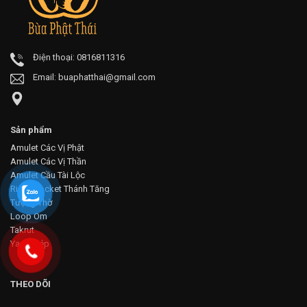
Điện thoại: 0816811316
Email:
buaphatthai@gmail.com
Sản phẩm
Amulet Các Vị Phật
Amulet Các Vị Thần
Amulet Cầu Tài Lộc
Rian - Locket Thánh Tăng
Tượng Thờ
Loop Om
Takrut
Yant Phép
THEO DÕI