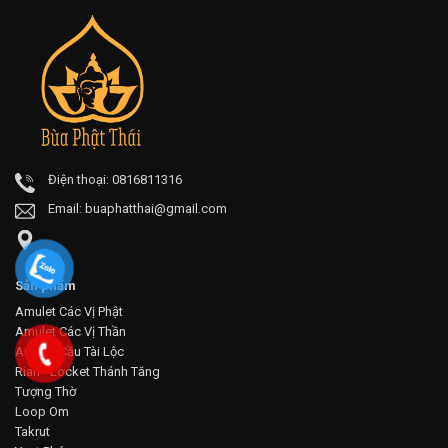
Điện thoại: 0816811316
Email:
buaphatthai@gmail.com
Sản phẩm
Amulet Các Vị Phật
Amulet Các Vị Thần
Amulet Cầu Tài Lộc
Rian - Locket Thánh Tăng
Tượng Thờ
Loop Om
Takrut