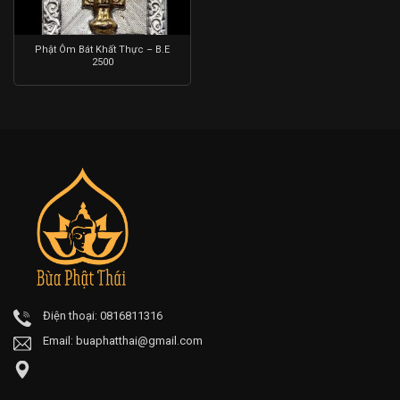
Phật Ôm Bát Khất Thực – B.E
2500
Điện thoại: 0816811316
Email:
buaphatthai@gmail.com