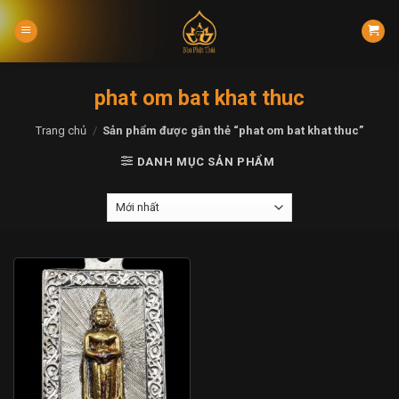
Skip
to
content
phat om bat khat thuc
Trang chủ
/
Sản phẩm được gắn thẻ “phat om bat khat thuc”
DANH MỤC SẢN PHẨM