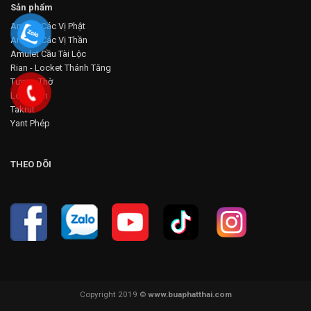
Sản phẩm
Amulet Các Vị Phật
Amulet Các Vị Thần
Amulet Cầu Tài Lộc
Rian - Locket Thánh Tăng
Tượng Thờ
Loop Om
Takrut
Yant Phép
THEO DÕI
Copyright 2019 ©
www.buaphatthai.com