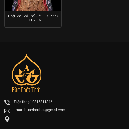
Phật Khai Mở Thế Giới – Lp Pinak
– B.E.2515
Điện thoại: 0816811316
Email:
buaphatthai@gmail.com