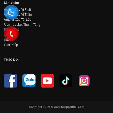
Sản phẩm
Amulet Các Vị Phật
Amulet Các Vị Thần
Amulet Cầu Tài Lộc
Rian - Locket Thánh Tăng
Tượng Thờ
Loop Om
Takrut
Yant Phép
THEO DÕI
Copyright 2019 ©
www.buaphatthai.com