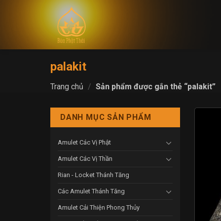
Skip
to
content
palakit
Trang chủ
/
Sản phẩm được gắn thẻ “palakit”
DANH MỤC SẢN PHẨM
Amulet Các Vị Phật
Amulet Các Vị Thần
Rian - Locket Thánh Tăng
Các Amulet Thánh Tăng
Amulet Cải Thiện Phong Thủy