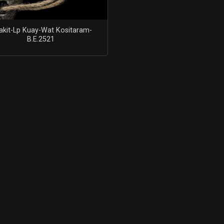
akit-Lp Kuay-Wat Kositaram-
B.E.2521