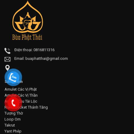
Điện thoại: 0816811316
Email:
buaphatthai@gmail.com
Sản phẩm
Amulet Các Vị Phật
Amulet Các Vị Thần
Amulet Cầu Tài Lộc
Rian - Locket Thánh Tăng
Tượng Thờ
Loop Om
Takrut
Yant Phép