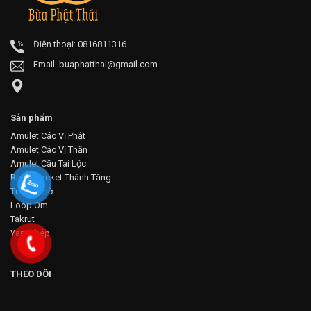
Điện thoại: 0816811316
Email:
buaphatthai@gmail.com
Sản phẩm
Amulet Các Vị Phật
Amulet Các Vị Thần
Amulet Cầu Tài Lộc
Rian - Locket Thánh Tăng
Tượng Thờ
Loop Om
Takrut
Yant Phép
THEO DÕI