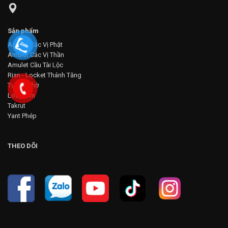
Sản phẩm
Amulet Các Vị Phật
Amulet Các Vị Thần
Amulet Cầu Tài Lộc
Rian - Locket Thánh Tăng
Tượng Thờ
Loop Om
Takrut
Yant Phép
THEO DÕI